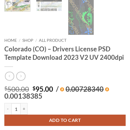
HOME
/
SHOP
/
ALL PRODUCT
Colorado (CO) – Drivers License PSD
Template Download 2023 V2 UV 2400dpi
Original
Current
500.00
95.00
/
0.00728340
$
$
price
price
0.00138385
was:
is:
Colorado (CO) – Drivers License PSD Template Download 2023 V2 UV
$500.00.
$95.00.
ADD TO CART