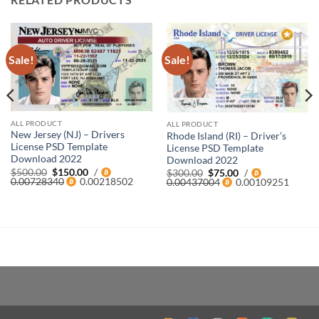
Sale!
Sale!
ALL PRODUCT
ALL PRODUCT
New Jersey (NJ) – Drivers
Rhode Island (RI) – Driver’s
License PSD Template
License PSD Template
Download 2022
Download 2022
Original
Current
$
500.00
$
150.00
/
Original
Current
$
300.00
$
75.00
/
price
price
0.00728340
0.00218502
price
price
0.00437004
0.00109251
was:
is:
was:
is:
$500.00.
$150.00.
$300.00.
$75.00.