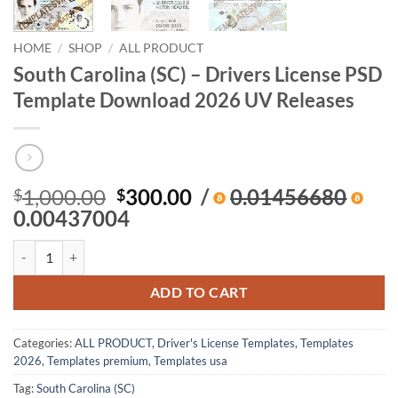
HOME
/
SHOP
/
ALL PRODUCT
South Carolina (SC) – Drivers License PSD
Template Download 2026 UV Releases
Original
Current
1,000.00
300.00
/
0.01456680
$
$
price
price
0.00437004
was:
is:
South Carolina (SC) – Drivers License PSD Template Download 2026 U
$1,000.00.
$300.00.
ADD TO CART
Categories:
ALL PRODUCT
,
Driver's License Templates
,
Templates
2026
,
Templates premium
,
Templates usa
Tag:
South Carolina (SC)