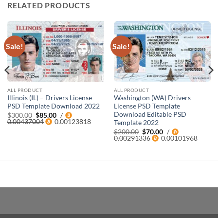
RELATED PRODUCTS
Sale!
Sale!
ALL PRODUCT
ALL PRODUCT
Illinois (IL) – Drivers License
Washington (WA) Drivers
PSD Template Download 2022
License PSD Template
Download Editable PSD
Original
Current
$
300.00
$
85.00
/
price
price
0.00437004
0.00123818
Template 2022
was:
is:
Original
Current
$
200.00
$
70.00
/
$300.00.
$85.00.
price
price
0.00291336
0.00101968
was:
is:
$200.00.
$70.00.